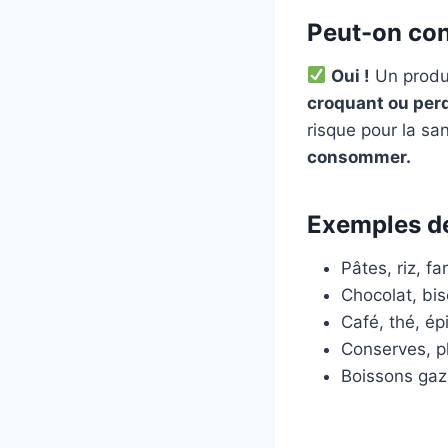
Peut-on co
Oui !
Un produ
croquant ou perd
risque pour la sa
consommer.
Exemples de
Pâtes, riz, fa
Chocolat, bis
Café, thé, ép
Conserves, pl
Boissons gaz