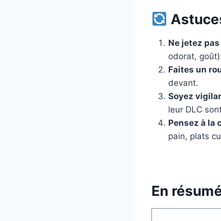
Astuces
Ne jetez pas
odorat, goût)
Faites un ro
devant.
Soyez vigila
leur DLC son
Pensez à la 
pain, plats cu
En résum