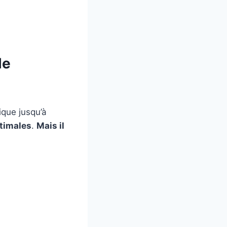
le
ique jusqu’à
ptimales
.
Mais il