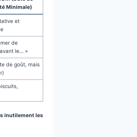
ité Minimale)
tative et
le
mmer de
avant le… »
te de goût, mais
r)
biscuits,
as inutilement les