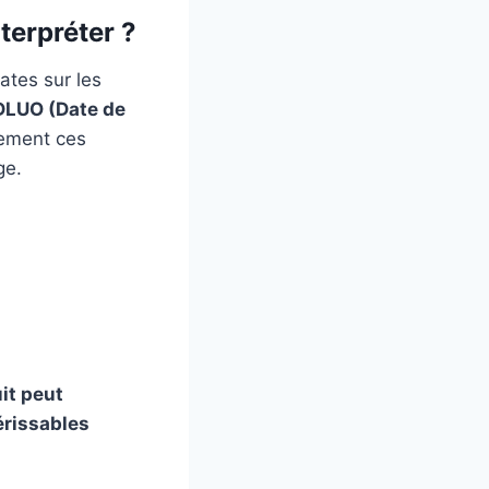
terpréter ?
ates sur les
 DLUO (Date de
llement ces
ge.
it peut
périssables