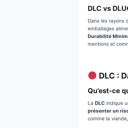
DLC vs DLUO
Dans les rayons 
emballages alime
Durabilité Minim
mentions et comme
DLC : D
Qu’est-ce qu
La
DLC
indique u
présenter un ris
comme la viande, l