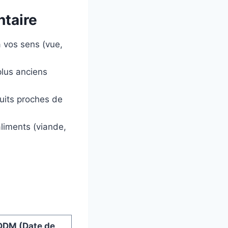
ntaire
à vos sens (vue,
plus anciens
duits proches de
aliments (viande,
DDM (Date de